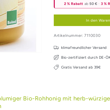
2 % Rabatt
ab
50 €
·
3 % 
In den Waren
Artikelnummer:
7110030
klimafreundlicher Versand
Bio-zertifiziert durch DE-
Gratis Versand ab 39€
umiger Bio-Rohhonig mit herb-würziger 
n