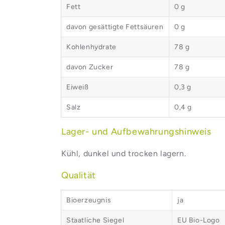
Fett
0 g
davon gesättigte Fettsäuren
0 g
Kohlenhydrate
78 g
davon Zucker
78 g
Eiweiß
0,3 g
Salz
0,4 g
Lager- und Aufbewahrungshinweis
Kühl, dunkel und trocken lagern.
Qualität
Bioerzeugnis
ja
Staatliche Siegel
EU Bio-Logo