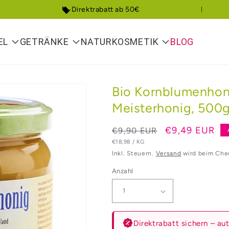
Direktrabatt ab 50€
EL
GETRÄNKE
NATURKOSMETIK
BLOG
Bio Kornblumenhon
Meisterhonig, 500
Normaler
Verkaufsprei
€9,49 EUR
€9,90 EUR
GRUNDPREIS
PRO
Preis
€18,98
/
KG
Inkl. Steuern.
Versand
wird beim Che
Anzahl
Direktrabatt sichern – a