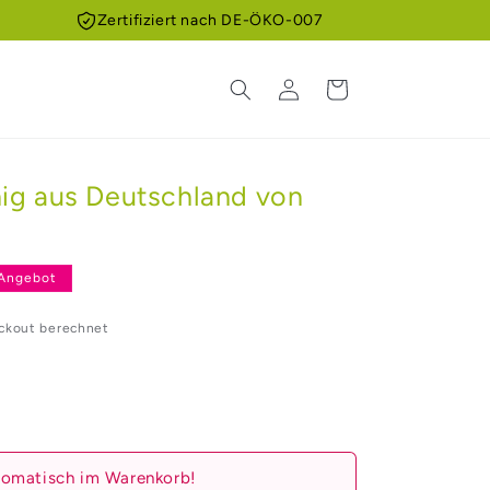
Zertifiziert nach DE-ÖKO-007
Einloggen
Warenkorb
ig aus Deutschland von
g
s
Angebot
ckout berechnet
utomatisch im Warenkorb!