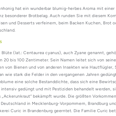
enhonig hat ein wunderbar blumig-herbes Aroma mit einer l
ganz besonderer Brotbelag. Auch runden Sie mit diesem Ko
isen und Desserts verfeinern, beim Backen Kuchen, Brot o
schland.
s
Blüte (lat.: Centaurea cyanus), auch Zyane genannt, gehör
 20 bis 100 Zentimeter. Sein Namen leitet sich von sein
n von Bienen und von anderen Insekten wie Hautflügler, 
t an wie stark die Felder in den vergangenen Jahren gedüng
nblume eine solche Bestanddichte, dass sich eine Bewirtsc
ie intensiv gedüngt und mit Pestiziden behandelt werden,
es „Ackerunkraut“ bekämpft wurde. Die größten Vorkommen
n Deutschland in Mecklenburg-Vorpommern, Brandburg und
rei Curic in Brandenburg geerntet. Die Familie Curic betr