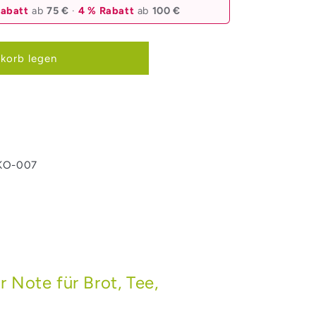
Rabatt
ab
75 €
·
4 % Rabatt
ab
100 €
korb legen
ÖKO-007
Note für Brot, Tee,