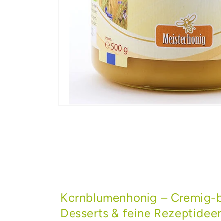
Medien
1
in
Modal
öffnen
Kornblumenhonig – Cremig-bl
Desserts & feine Rezeptidee