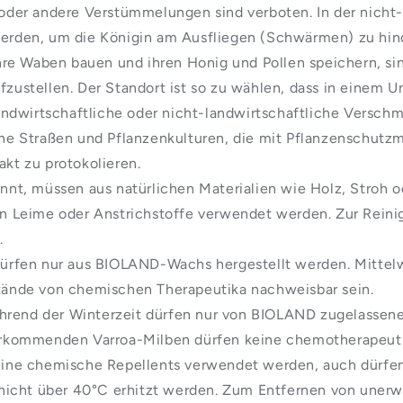
der andere Verstümmelungen sind verboten. In der nicht-b
werden, um die Königin am Ausfliegen (Schwärmen) zu hin
hre Waben bauen und ihren Honig und Pollen speichern, sin
fzustellen. Der Standort ist so zu wählen, dass in einem
dwirtschaftliche oder nicht-landwirtschaftliche Verschmu
ene Straßen und Pflanzenkulturen, die mit Pflanzenschutz
kt zu protokolieren.
nt, müssen aus natürlichen Materialien wie Holz, Stroh o
gen Leime oder Anstrichstoffe verwendet werden. Zur Rein
.
ürfen nur aus BIOLAND-Wachs hergestellt werden. Mittelw
ände von chemischen Therapeutika nachweisbar sein.
ährend der Winterzeit dürfen nur von BIOLAND zugelassen
orkommenden Varroa-Milben dürfen keine chemotherapeu
ine chemische Repellents verwendet werden, auch dürfen
nicht über 40°C erhitzt werden. Zum Entfernen von unerw