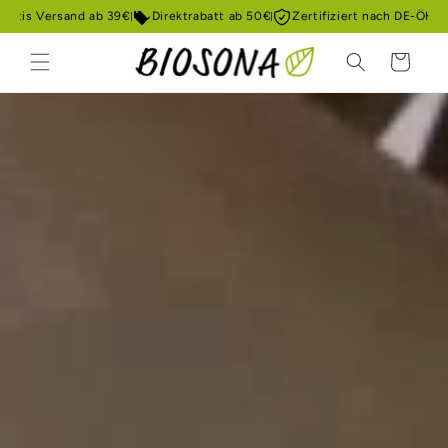
Direkt
Gratis Versand ab 39€
Direktrabatt ab 50€
Zertifiziert nach DE-ÖKO
zum
Inhalt
Warenkorb