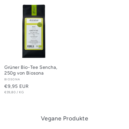
Grüner Bio-Tee Sencha,
250g von Biosona
Anbieter:
BIOSONA
Normaler
€9,95 EUR
GRUNDPREIS
PRO
Preis
€39,80
/
KG
Vegane Produkte