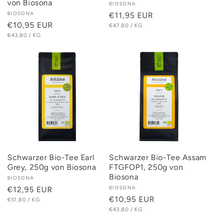
von Biosona
Anbieter:
BIOSONA
Anbieter:
BIOSONA
Normaler
€11,95 EUR
Normaler
€10,95 EUR
GRUNDPREIS
PRO
Preis
€47,80
/
KG
GRUNDPREIS
PRO
Preis
€43,80
/
KG
Schwarzer Bio-Tee Earl
Schwarzer Bio-Tee Assam
Grey, 250g von Biosona
FTGFOP1, 250g von
Biosona
Anbieter:
BIOSONA
Anbieter:
BIOSONA
Normaler
€12,95 EUR
Normaler
€10,95 EUR
GRUNDPREIS
PRO
Preis
€51,80
/
KG
GRUNDPREIS
PRO
Preis
€43,80
/
KG