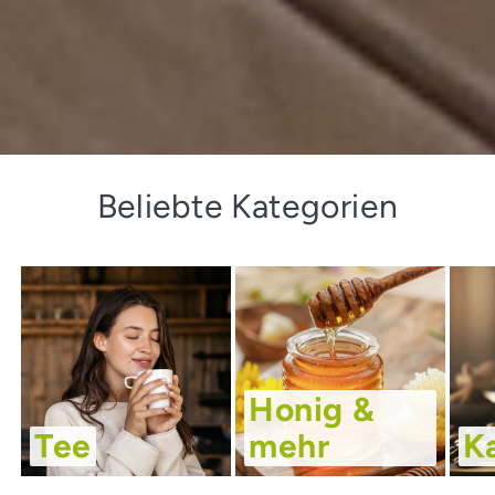
Beliebte Kategorien
Honig &
Tee
mehr
K