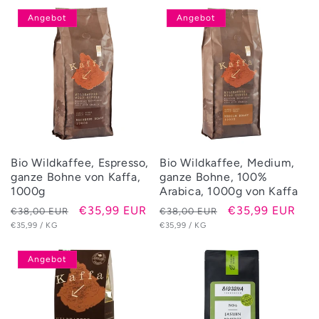
Angebot
Angebot
Bio Wildkaffee, Espresso,
Bio Wildkaffee, Medium,
ganze Bohne von Kaffa,
ganze Bohne, 100%
1000g
Arabica, 1000g von Kaffa
Normaler
Verkaufspreis
€35,99 EUR
Normaler
Verkaufspreis
€35,99 EUR
€38,00 EUR
€38,00 EUR
GRUNDPREIS
PRO
GRUNDPREIS
PRO
Preis
€35,99
/
KG
Preis
€35,99
/
KG
Angebot